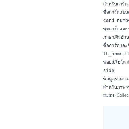
สำหรับการ์ดแ
ชื่อการ์ดแบบ
card_numb
ชุดการ์ดและรหั
ภาษา/ตัวอักษ
ชื่อการ์ดและช
,
th_name
t
ฟอยล์/โฮโล (
)
side
ข้อมูลราคาแล
สำหรับภาพรว
สะสม (
Colle