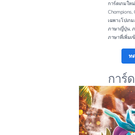
การ์ดเกมใหม่
Champions, G
เฉพาะโปเกมอ
ภาษาญี่ปุ่น,
ภาษาที่เพิ่มเ
ทด
การ์