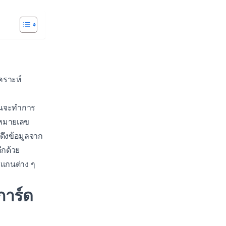
เคราะห์
ั้นจะทำการ
, หมายเลข
ดึงข้อมูลจาก
ีกด้วย
สแกนต่าง ๆ
การ์ด