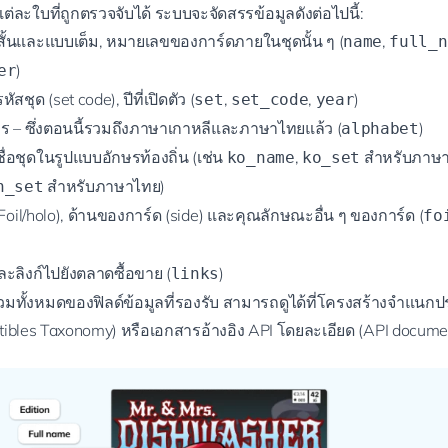
ต่ละใบที่ถูกตรวจจับได้ ระบบจะจัดสรรข้อมูลดังต่อไปนี้:
สั้นและแบบเต็ม, หมายเลขของการ์ดภายในชุดนั้น ๆ (
,
name
full_n
)
er
สชุด (set code), ปีที่เปิดตัว (
,
,
)
set
set_code
year
ร – ซึ่งตอนนี้รวมถึงภาษาเกาหลีและภาษาไทยแล้ว (
)
alphabet
ื่อชุดในรูปแบบอักษรท้องถิ่น (เช่น
,
สำหรับภาษา
ko_name
ko_set
สำหรับภาษาไทย)
h_set
Foil/holo), ด้านของการ์ด (side) และคุณลักษณะอื่น ๆ ของการ์ด (
fo
ะลิงก์ไปยังตลาดซื้อขาย (
)
links
มทั้งหมดของฟิลด์ข้อมูลที่รองรับ สามารถดูได้ที่โครงสร้างจำแนก
ctibles Taxonomy
) หรือเอกสารอ้างอิง API โดยละเอียด (
API docume