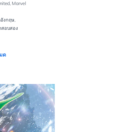
mited, Marvel
อังกฤษ,
มทดสอบสอง
หมด