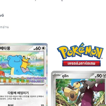
vá
ารอ่าน