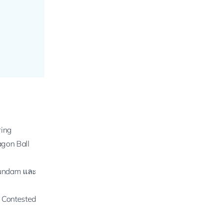
ม
ring
agon Ball
Gundam และ
: Contested