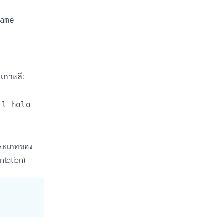
,
ame
เกาหลี;
,
il_holo
ประเภทของ
ntation
)