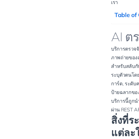
เรา
Table of
AI ต
บริการตรวจจ
ภาพถ่ายของสะ
สำหรับสลับกั
ระบุตัวตนโดยล
การ์ด, ระดับ
ป้ายฉลากของต
บริการนี้ถูก
ผ่าน
REST A
สิ่งที
แต่ละ